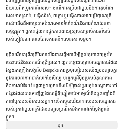
ជំនាញក្នុងការប្តូរគ្រឿងសង្ហារិមគ្រឿងសង្ហារិមសណ្ឋាគារយើង
និយាយពីតម្រូវការពិសេស។ ថាតើការតម្រឹមជាមួយនឹងការតុបតែង
ដែលមានស្រាប់, បង្កើនទំហំ, ចន្លោះឬបង្កើនភាពអាចប្រើបានរាត្រី
របស់យើងគឺអាចប្ដូរតាមបំណងមានទំហំពណ៌និងការកំណត់រចនា
សម្ព័ន្ធផ្ទុក។ ពួកគេផ្តល់ការផ្ទុកភាពងាយស្រួលសម្រាប់ការចាំបាច់
របស់ភ្ញៀវខណៈពេលដែលការលើកសោរសោរបន្ទប់។
ជ្រើសរើសរាត្រីរាត្រីដែលយើងបានផ្ញើមកដើម្បីផ្តល់នូវភាពចម្រុះនៃ
រចនាបថនិងឧបករណ៍ប្រើប្រាស់។ ល្អឥតខ្ចោះសម្រាប់សណ្ឋាគារដែល
ស្វែងរកគ្រឿងសង្ហារិម Bespoke ការប្រមូលផ្តុំរបស់យើងរួមបញ្ចូលគ្នា
នូវការរចនាភាពជាក់លាក់នៃសិល្បៈហត្ថកម្មដ៏ប៉ិនប្រសប់គុណភាព
និងអាដាប់ធ័រ។ ដៃគូជាមួយពួកយើងដើម្បីផ្លាស់ប្តូរបន្ទប់សណ្ឋាគារទៅ
កន្លែងដែលបានអញ្ជើញដែលធ្វើឱ្យភ្ញៀវចាប់អារម្មណ៍និងឆ្លុះបញ្ចាំងពី
ភាពប្លែករបស់ម៉ាករបស់អ្នក។ លើកស្ទួយបរិយាកាសរបស់សណ្ឋាគារ
របស់អ្នកជាមួយរាត្រីដែលបញ្ចូលប្រណីតនិងភាពជាក់ស្តែងផ្ទាល់
ខ្លួន។
មុន: