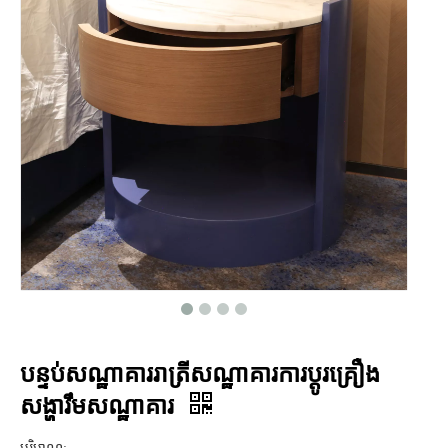
បន្ទប់សណ្ឋាគាររាត្រីសណ្ឋាគារការប្តូរគ្រឿង
សង្ហារឹមសណ្ឋាគារ