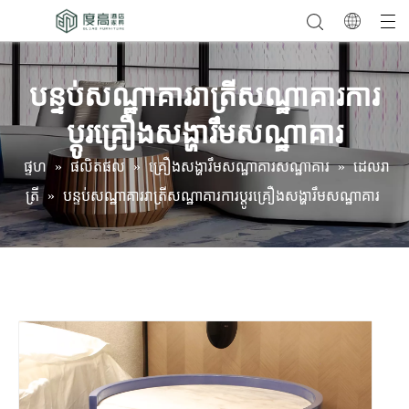
បន្ទប់សណ្ឋាគាររាត្រីសណ្ឋាគារការ
ប្តូរគ្រឿងសង្ហារឹមសណ្ឋាគារ
ផ្ទហ
»
ផលិតផល
»
គ្រឿងសង្ហារឹមសណ្ឋាគារសណ្ឋាគារ
»
ដេលរា
ត្រី
»
បន្ទប់សណ្ឋាគាររាត្រីសណ្ឋាគារការប្តូរគ្រឿងសង្ហារឹមសណ្ឋាគារ