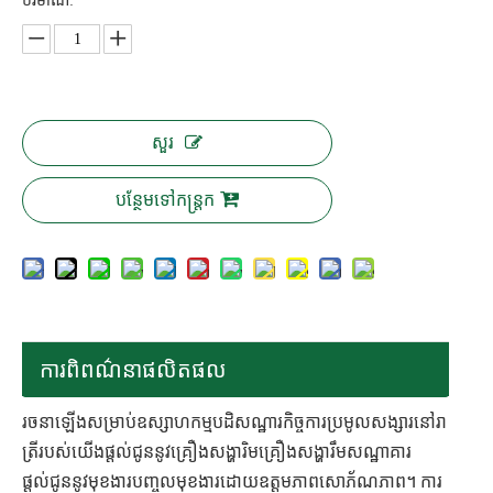
បរិមាណ:
សួរ
បន្ថែមទៅកន្ត្រក
ការពិពណ៌នាផលិតផល
រចនាឡើងសម្រាប់ឧស្សាហកម្មបដិសណ្ឋារកិច្ចការប្រមូលសង្សារនៅរា
ត្រីរបស់យើងផ្តល់ជូននូវគ្រឿងសង្ហារិមគ្រឿងសង្ហារឹមសណ្ឋាគារ
ផ្តល់ជូននូវមុខងារបញ្ចូលមុខងារដោយឧត្តមភាពសោភ័ណភាព។ ការ