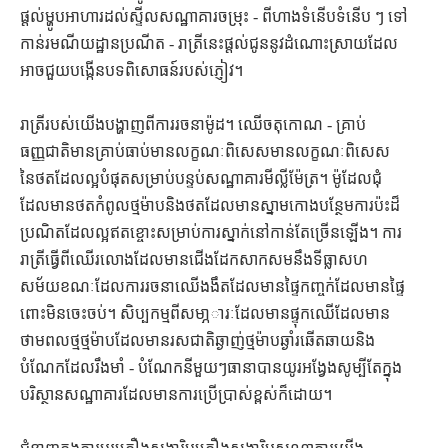
ផ្តល់ម្ហូបអាហារដល់ស្ទីលសណ្ឋាគារចម្រុះ - ពីហាងទំនើបទំនើប ៗ ទៅ
កាន់រមណីយដ្ឋានប្រណីត - រាត្រីនេះផ្តល់ជូននូវដំណោះស្រាយដែល
អាចជួយបង្កើនបទពិសោធន៍របស់ភ្ញៀវ។
រាត្រីរបស់យើងបង្ហាញពីការរចនាម៉ូដ។ ឈើចតុកោណ - គ្រាប់
ធញ្ញជាតិមានគ្រាប់ធាប់មានលក្ខណៈពិសេសមានលក្ខណៈពិសេស
នៃថតដែលល្អបំផុតសម្រាប់បន្ទប់សណ្ឋាគារមីល្លីម៉ែត្រ។ ម៉ូដែលជុំ
ដែលមានថតកំពូលថ្មម៉ាបនិងថតដែលមានស្នាមកោងបន្ថែមការប៉ះដ៏
ប្រណិតដែលល្អឥតខ្ចោះសម្រាប់ការស្នាក់នៅកាន់តែច្រើនឡើង។ ការ
រាត្រីធ្វើពីឈើរលោងដែលមានជើងដែកសាកសមនឹងទីធ្លាសហ
សម័យខណៈដែលការរចនាឈើងងឹតដែលមានផ្ទៃកញ្ចក់ដែលមានផ្ទៃ
ពោះមិនចេះចប់។ សិប្បកម្មពីសមា្ភារៈដែលមានផ្ទុកឈើដែលមាន
ថាមពលថ្មថ្មម៉ាបដែលមានរសជាតិឆ្ងាញ់ថ្មម៉ាបឆ្ងាំរឆើតឆាយនិង
បំណែកដែលរឹងមាំ - បំណែកនីមួយៗធានាបានយូរអង្វែងសូម្បីតែក្នុង
បរិស្ថានសណ្ឋាគារដែលមានការប្រើប្រាស់ខ្ពស់ក៏ដោយ។