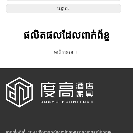
បន្ទាប់:
ផលិតផលដែលពាក់ព័ន្ធ
មាតិកាទទេ ！
ចាប់តាំងពីឆ្នាំ 2014 យើងបានផ្តល់សេវាដែលមានគុណភាពខ្ពស់បំផុតរួម