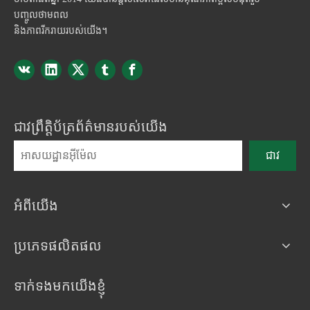
បញ្ចូលថាមពល
និងភាពរីករាយរបស់យើង។
ជាវព្រឹត្តិប័ត្រព័ត៌មានរបស់យើង
ជាវ
អំពីយើង
ប្រភេទផលិតផល
ទាក់ទងមកយើងខ្ញុំ