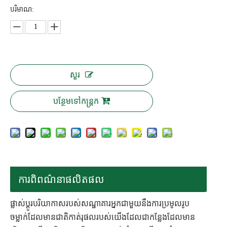
បរិមាណ:
សួរ
បន្ថែមទៅកន្ត្រក
ការពិពណ៌នាផលិតផល
ផ្លាស់ប្តូរបរិយាកាសរបស់សណ្ឋាគារអ្នកជាមួយនឹងការប្រមូលរូប
ចម្លាក់ដែលមានជាតិកាត់រុផលរបស់យើងដែលជាកន្លែងដែលមាន