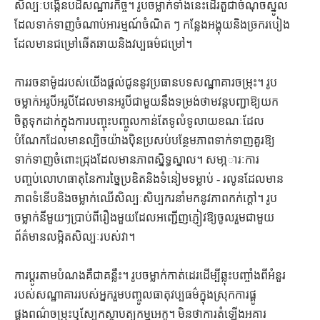
សិល្បៈបង្កើនបដិសណ្ឋារកិច្ច។ រូបចម្លាក់ទាំងនេះដើរតួជាចំណុចស្នូល
ដែលទាក់ទាញចំណាប់អារម្មណ៍ចំណិត ៗ កន្លែងអង្គុយនិងច្រករបៀង
ដែលមានជម្រៅឆើតឆាយនិងវប្បធម៌ជម្រៅ។
ការរចនាម៉ូដរបស់យើងផ្តល់ជូននូវប្រធានបទសណ្ឋាគារចម្រុះ។ រូប
ចម្លាក់អរូបីអរូបីដែលមានអរូបីជាមួយនឹងទម្រង់ថាមវន្តបញ្ជាឱ្យយក
ចិត្តទុកដាក់ក្នុងការបញ្ចុះបញ្ចូលកាន់តែទូលំទូលាយខណៈដែល
បំណែកដែលមានល្បិចយ៉ាងប៉ិនប្រសប់បន្ថែមភាពទាក់ទាញគួរឱ្យ
ទាក់ទាញចំពោះជ្រុងដែលមានភាពស្និទ្ធស្នាល។ សមា្ភារៈការ
បញ្ចប់លោហធាតុនៃការច្នៃប្រឌិតនិងទំនៀមទម្លាប់ - រលូនដែលមាន
ភាពទំនើបនិងចម្លាក់ឈើសិល្បៈសិប្បករនាំមកនូវភាពកក់ក្តៅ។ រូប
ចម្លាក់នីមួយៗប្រាប់ពីរឿងមួយដែលអញ្ជើញភ្ញៀវឱ្យចូលរួមជាមួយ
ព័ត៌មានលម្អិតសិល្បៈរបស់វា។
ការប្តូរតាមបំណងគឺជាគន្លឹះ។ រូបចម្លាក់កាត់ដេរដើម្បីឆ្លុះបញ្ចាំងពីអំនួរ
របស់សណ្ឋាគាររបស់អ្នករួមបញ្ចូលធាតុវប្បធម៌ក្នុងស្រុកការផ្គូ
ផ្គងពណ៌ចម្រុះឬស្បែកស្ថាបត្យកម្មអេកូ។ មិនថាការតំឡើងអគារ