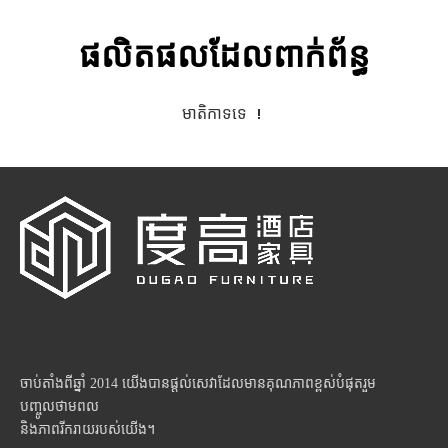
ផលិតផលដែលពាក់ព័ន្ធ
មាតិកាទទេ ！
ចាប់តាំងពីឆ្នាំ 2014 យើងបានផ្តល់សេវាដែលមានគុណភាពខ្ពស់បំផុតរួម
បញ្ចូលថាមពល
និងភាពរីករាយរបស់យើង។