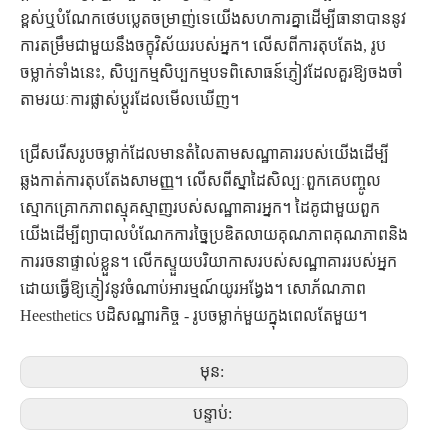
ខ្ពស់ឬបំណែកថេបប្លេតចម្រាញ់ទេយើងសហការគ្នាដើម្បីធានាបាននូវ
ការតម្រឹមជាមួយនឹងចក្ខុវិស័យរបស់អ្នក។ លើសពីការតុបតែង, រូប
ចម្លាក់ទាំងនេះ, សិប្បកម្មសិប្បកម្មបទពិសោធន៍ភ្ញៀវដែលគួរឱ្យចងចាំ
តាមរយៈការផ្លាស់ប្តូរដែលមើលឃើញ។
ជ្រើសរើសរូបចម្លាក់ដែលមានតំលៃតាមសណ្ឋាគាររបស់យើងដើម្បី
ឆ្លងកាត់ការតុបតែងសាមញ្ញ។ លើសពីស្នាដៃសិល្បៈពួកគេបញ្ចូល
ស្មោកគ្រោកភាពស្មុគស្មាញរបស់សណ្ឋាគារអ្នក។ ដៃគូជាមួយពួក
យើងដើម្បីព្យាបាលបំណែកការច្នៃប្រឌិតលាយគុណភាពគុណភាពនិង
ការរចនាផ្ទាល់ខ្លួន។ លើកស្ទួយបរិយាកាសរបស់សណ្ឋាគាររបស់អ្នក
ដោយធ្វើឱ្យភ្ញៀវនូវចំណាប់អារម្មណ៍យូរអង្វែង។ សោភ័ណភាព
Heesthetics បដិសណ្ឋារកិច្ច - រូបចម្លាក់មួយក្នុងពេលតែមួយ។
មុន:
បន្ទាប់: