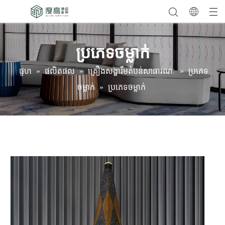
ប្រភេទចម្លាក់
ផ្ទហ
»
ផលិតផល
»
គ្រឿងសង្ហារឹមតំបន់សាធារណៈ
»
ប្រភេទ
ចម្លាក់
»
ប្រភេទចម្លាក់