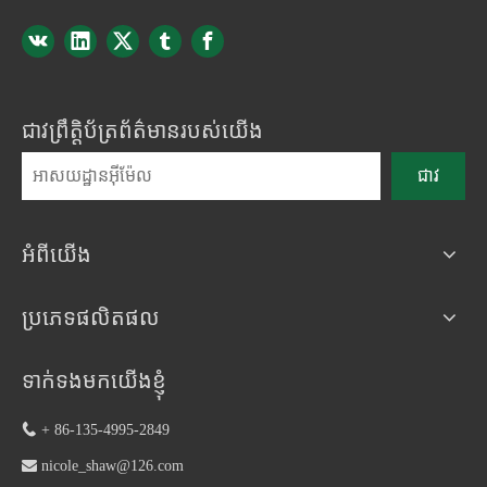
ជាវព្រឹត្តិប័ត្រព័ត៌មានរបស់យើង
ជាវ
អំពីយើង
ប្រភេទផលិតផល
ទាក់ទងមកយើងខ្ញុំ

+ 86-135-4995-2849

nicole_shaw@126.com