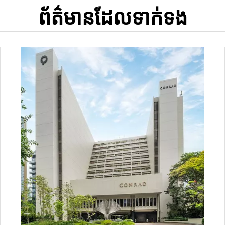
ព័ត៌មានដែលទាក់ទង