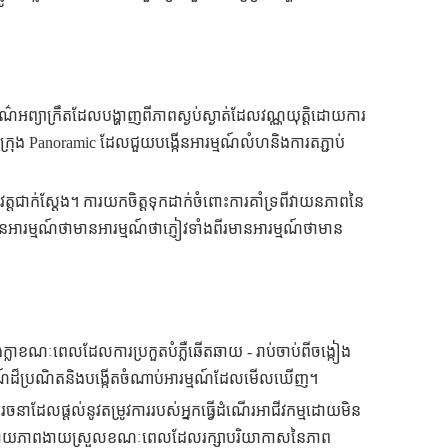
អព្យាក្រឹតដែលបង្ហាញពីភាពស្ងប់ស្ងាត់ដែលវណ្ណយុត្តិដោយការ
ទីក្រុង Panoramic ដែលជួយបង្កើនអារម្មណ៍លំហនិងការតភ្ជាប់
ជាក់ស្តែង។ ការយកចិត្តទុកដាក់ចំពោះការគាំទ្រពីវាយនភាពនៃ
អារម្មណ៍ថាមានអារម្មណ៍ថាភ្ញៀវទាំងពីរមានអារម្មណ៍ថាមាន
ំងក្លាខណៈពេលដែលការប្រកួតបំភ្លឺឆើតឆាយ - រាប់ចាប់ពីចង្កៀង
ារម្មណ៍ដ៏ប្រណិតនិងបង្កើតចំណាប់អារម្មណ៍ដែលមើលឃើញ។
ចនាដែលផ្តល់នូវតម្រូវការរបស់អ្នកធ្វើដំណើរអាជីវកម្មដោយមិន
នេរដោយភាពងាយស្រួលខណៈពេលដែលរក្សាបរិយាកាសនៃភាព