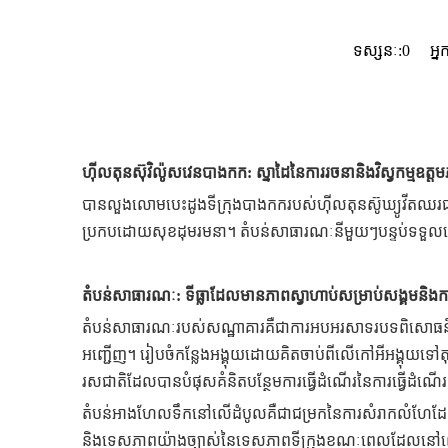
ទស្សនៈ:
0
អ្នកន
ហ៊ីលតុនស៊ុវិល៉ូសវេនបាងកក: ស្នាដៃនៃការរចនានិងវិស្វកម្មឧត្ត
បានលួងលោមបេះដូងទីក្រុងបាងកករបស់ហ៊ីលតុនស៊ូឃ្យូវីតឈរជាសក
ប្រកបដោយសុខដុមរមនា។ តំបន់សាធារណៈនីមួយៗបន្ទប់ទទួលភ្ញ
តំបន់សាធារណៈ: ទីធ្លាដែលមានភាពស្វាហាប់សម្រាប់សង្គមនិង
តំបន់សាធារណៈរបស់សណ្ឋាគារគឺជាការអបអរសាទរបទពិសោធន៍ផ្ស
អញ្ជើញ។ រៀបចំកន្លែងអង្គុយដោយគិតចាប់ពីលើកៅអីអង្គុយទៅ
រសជាតិដែលបានបំផុសគំនិតបន្ថែមការធ្វើដំណើរនៃការធ្វើដំណ
តំបន់អាងហែលទឹកនៅលើដំបូលគឺជាជម្រកនៃការសំរាកលំហែដែលត្រូ
និងទេសភាពយ៉ាងច្បាស់នៃទេសភាពទីក្រុងខណៈពេលដែលនៅពេលយប់វាប្រ