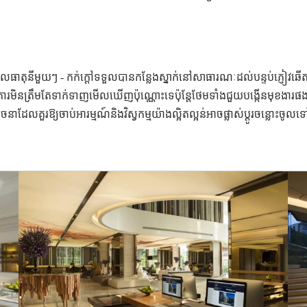
ែលធាតុនីមួយៗ - កក់ក្តៅទទួលបានកន្លែងស្នាក់នៅសាធារណៈដល់បន្ទប់ភ្ញៀវឆើតឆាយ
រមិនត្រឹមតែទាក់ទាញមើលឃើញប៉ុណ្ណោះទេប៉ុន្តែថែមទាំងជួយបង្កើនមុខងារផង
នាដែលគួរឱ្យចាប់អារម្មណ៍និងវិស្វកម្មយ៉ាងល្អិតល្អន់អាចផ្លាស់ប្តូរចន្លោះ