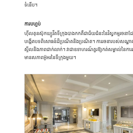
ទំនើប។
ការបហ្ចប់
ហ៊ីលតុនស៊ុកឃ្យូវីតទីក្រុងបាងកកគឺជាជ័យជំនះនៃវិស្វកម្មរចនាដ
បង្កើតបទពិសោធន៍ដ៏ប្រណីតនិងប្រណិត។ ការរចនារបស់សណ្ឋាគា
ស្ទីលនិងភាពជាក់លាក់។ វាជាឧទាហរណ៍គួរឱ្យកត់សម្គាល់នៃការរច
មានសភាពអ៊ូអរនៃទីក្រុងមួយ។