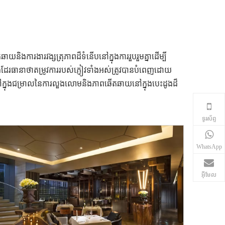
និងការងារវង្សត្រុភាពដ៏ទំនើបនៅក្នុងការរួបរួមគ្នាដើម្បី
ដែរធានាថាតម្រូវការរបស់ភ្ញៀវទាំងអស់ត្រូវបានបំពេញដោយ
ចូលទៅក្នុងជម្រាលនៃការលួងលោមនិងភាពឆើតឆាយនៅក្នុងបេះដូងដ៏
ទូរស័ព្ទ
WhatsApp
អ៊ីមែល