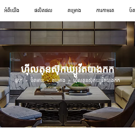
អំពីយើង
ផលិតផល
គម្រោង
ការកាមរត
ប៍
ហ៊ីលតុនស៊ុកឃ្យូវីតបាងកក
ផ្ទហ
»
ប៍តមាន
»
គម្រោង
»
ហ៊ីលតុនស៊ុកឃ្យូវីតបាងកក