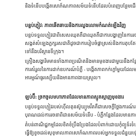
និងទំនើបបង្កើតសោភ័ណភាពសម័យទំនើបដែលបំពេញបន្ថែមជើង
បន្ទប់ភ្ញៀវ: ភាពឆើតឆាយនិងការលួងលោមកំណត់ឡើងវិញ
បន្ទប់ទទួលភ្ញៀវជាពិសេសឈុតគឺជាឈុតគឺជាការបង្ហាញនៃការរចន
សង្កត់សំឡេងភ្លក្សរសជាតិដូចជាការរៀបចំផ្កាស្រស់និងការតុបតែ
ទៅនឹងបរិស្ថានទីក្រុង។
គ្រឿងសង្ហារិមមានទាំងភាពប្រណិតនិងមានមុខងារជាមួយនឹងកន្ល
ការសំរួលនៃការដាក់ឧបករណ៍បំភ្លឺ - បង្កើតភាពកក់ក្តៅមួយដែល
អារម្មណ៍ធូរស្បើយនិងមានភាពងាយស្រួល។
ឡប់ប៊ី: ច្រកចូលមហាភាពដែលមានភាពស្មុគស្មាញមុខងារ
បន្ទប់ទទួលភ្ញៀវរបស់ហ៊ីលតុនស៊ូឃ្យូមវីតគឺជាសេចក្តីថ្លែងការ
បុរាណដល់ការរចនាពិដានសម័យទំនើប - បំភ្លឺកន្លែងដែលមានភាពក
តំបន់ពាណិជ្ជកម្មដែលខិតខំប្រឹងប្រែងដែលបំពាក់ដោយកុំព្យូទ័
ធ្វើឱ្យខូចដល់សុខុមាលភាពសោភ័ណភាពរបស់អ្នកទទួលជំនួយ