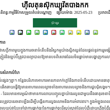
ហ៊ីលតុនស៊ុកឃ្យូវីតបាងកក
ិពន្ធ:កម្មវិធីកែសម្រួលតំបន់បណ្ដាញ ផ្សាយម៉ោង: 2025-05-23 ប្រភពដ
សួរ
មភាព
្ខីភាពមួយក្នុងការរចនាទំនើបនិងវិស្វកម្មយ៉ាងល្អិតល្អន់ដែលផ្តល់នូវការ
ៀវនិងឡប់ប៊ីត្រូវបានព្យាបាលឱ្យមានបទពិសោធដែលមិនធ្លាប់មានបង្ហាញការល
ការសំរាកលំហែ
េងៗគ្នា។ កន្លែងបរិភោគអាហារមានភាពកក់ក្តៅនិងភាពទំនើបដោយមានធាតុឈើដ
តុឆើតឆាយធ្វើឱ្យមានអាហារពេលល្ងាចទាំងអាហារពេលល្ងាចនិងការជួបជុំសង្គ
ើរ - ដែលមានអារម្មណ៍ថាមានការលាយបញ្ចូលគ្នាយ៉ាងរលូនជាមួយនឹងធាតុរចនា
វបានរចនាឡើងដើម្បីបង្កើនការលួងលោមនិងការអំពាវនាវ។ ក្នុងអំឡុងពេលថ្ងៃវ
ែទៅជាការធ្លាក់ចុះនៃការធ្លាក់ចុះដ៏ស្ងប់ស្ងាត់ដែលបំភ្លឺដោយភ្លើងបំភ្លឺផ្ល