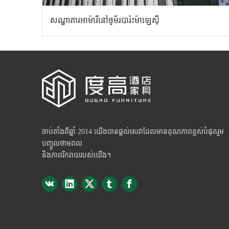
សណ្ឋាគារអាម៉ារីនៅចូម័របារ៉ះម៉ាឡេស៊ី
ចាប់តាំងពីឆ្នាំ 2014 យើងបានផ្តល់សេវាដែលមានគុណភាពខ្ពស់បំផុតរួម
បញ្ចូលថាមពល
និងភាពរីករាយរបស់យើង។