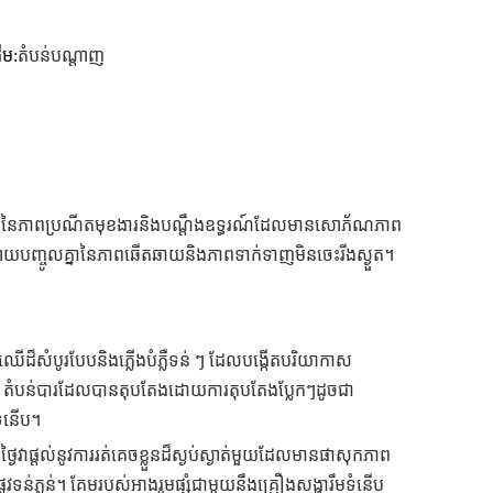
ើម:
តំបន់បណ្ដាញ
រួមផ្សំនៃភាពប្រណីតមុខងារនិងបណ្តឹងឧទ្ធរណ៍ដែលមានសោភ័ណភាព
ាយបញ្ចូលគ្នានៃភាពឆើតឆាយនិងភាពទាក់ទាញមិនចេះរីងស្ងួត។
៏សំបូរបែបនិងភ្លើងបំភ្លឺទន់ ៗ ដែលបង្កើតបរិយាកាស
ម។ តំបន់បារដែលបានតុបតែងដោយការតុបតែងប្លែកៗដូចជា
ទំនើប។
ាផ្តល់នូវការរត់គេចខ្លួនដ៏ស្ងប់ស្ងាត់មួយដែលមានផាសុកភាព
ូវទន់ភ្លន់។ គែមរបស់អាងរួមផ្សំជាមួយនឹងគ្រឿងសង្ហារឹមទំនើប