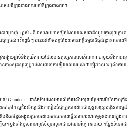
មេឃទីក្រុងបាងកករបស់ទីក្រុងបាងកក។
ាចម្រាញ់។ ខ្ពស់ - ពិដានដោយមានផ្សិតដែលមានរសជាតិឈ្ងុយឆ្ងាញ់ចន្លោះពណ៌
ងផ្កាស្រស់។ វីនដូធំ ៗ បានជន់លិចបន្ទប់ដែលមានពន្លឺធម្មជាតិផ្តល់នូវទេសភាព
ែងអង្គុយផ្លាប់និងតុឆើតឆាយដែលមានតុល្យភាពសោភ័ណភាពជាមួយនឹងការអនុវត្ត
មានភាពស្មុគស្មាញមួយដែលធានាថាភ្ញៀវមានអារម្មណ៍ថាភ្ញៀវមានអារម្មណ៍ថាមាន
ណ៍របស់ Grandeur ។ ជាន់ថ្មម៉ាបដែលមានលំនាំធរណីមាត្របន្ថែមការប៉ះនៃភាពខ្លា
ក់ក្តៅ។ ស្នាដៃសិល្បៈនិងការរៀបចំផ្កាត្រូវបានដាក់ជាយុទ្ធសាស្ត្របង្កើនអ
រទំនើបនិងកន្លែងអង្គុយប្រកបដោយផាសុកភាពធ្វើសមាហរណកម្មមុខងារទៅក្នុងការរ
ឡើយ។ ប្លង់ទាំងមូលធានានូវលំហូររលូនដោយណែនាំភ្ញៀវតាមរយៈកន្លែងទំ