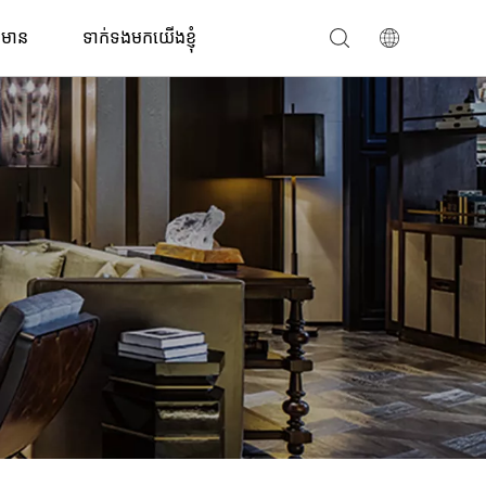
តមាន
ទាក់ទងមកយើងខ្ញុំ