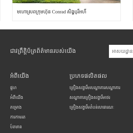
មហោស្រពក្រុមហ៊ុន Conrad សិង្ហបុរីអហី
ជាវព្រឹត្តិប័ត្រព័ត៌មានរបស់យើង
អំពីយើង
ប្រភេទផលិតផល
ផ្ទហ
គ្រឿងសង្ហារឹមសណ្ឋាគារសណ្ឋាគារ
អំពីយើង
សណ្ឋាគារគ្រឿងសង្ហារឹមថេរ
គម្រោង
គ្រឿងសង្ហារឹមតំបន់សាធារណៈ
ការកាមរត
ប៍តមាន