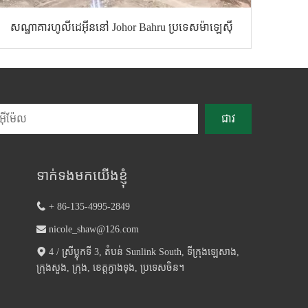
សណ្ឋាគារហូលីដេអ៊ីននៅ Johor Bahru ប្រទេសម៉ាឡេស៊ី
ជាវ
ទាក់ទងមកយើងខ្ញុំ

+ 86-135-4995-2849

nicole_shaw@126.com

4 / ស្រីប្លុកទី 3, តំបន់ Sunlink South, ទីក្រុងឡេសាង,
ក្រុងសួង, ក្រុង, ខេត្តក្វាងទុង, ប្រទេសចិន។