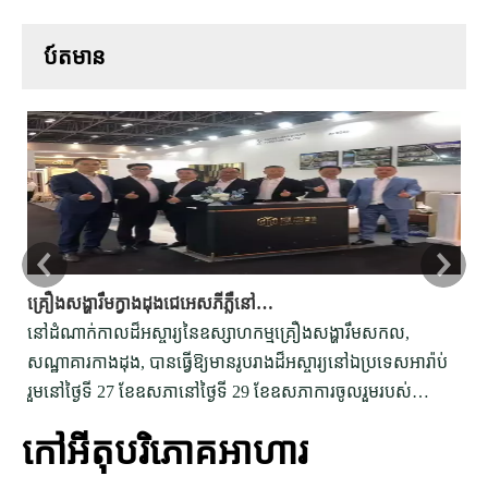
ប៍តមាន
គ្រឿងសង្ហារឹមក្វាងដុងជេអេសភីភ្លឺនៅឯពិព័រណ៍គ្រឿងសង្ហារឹមអន្តរជាតិឌូបៃ
នៅដំណាក់កាលដ៏អស្ចារ្យនៃឧស្សាហកម្មគ្រឿងសង្ហារឹមសកល,
បទ
សណ្ឋាគារកាងដុង, បានធ្វើឱ្យមានរូបរាងដ៏អស្ចារ្យនៅឯប្រទេសអារ៉ាប់
សម
រួមនៅថ្ងៃទី 27 ខែឧសភានៅថ្ងៃទី 29 ខែឧសភាការចូលរួមរបស់
អត
សណ្ឋាគារអេច & ភីក្នុងការតាំងពិព័រណ៍នេះមានសារៈសំខាន់
ស្
កៅអីតុបរិភោគអាហារ
គួរឱ្យកត់សម្គាល់។
អត