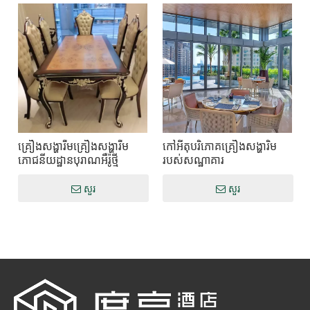
គ្រឿងសង្ហារឹមគ្រឿងសង្ហារឹម
កៅអីតុបរិភោគគ្រឿងសង្ហារិម
ភោជនីយដ្ឋានបុរាណអឺរ៉ូថ្មី
របស់សណ្ឋាគារ
សួរ
សួរ