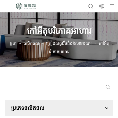
កៅអីតុបរិភោគអាហារ
ផ្ទហ
»
ផលិតផល
»
គ្រឿងសង្ហារឹមតំបន់សាធារណៈ
»
កៅអីតុ
បរិភោគអាហារ
ប្រភេទផលិតផល