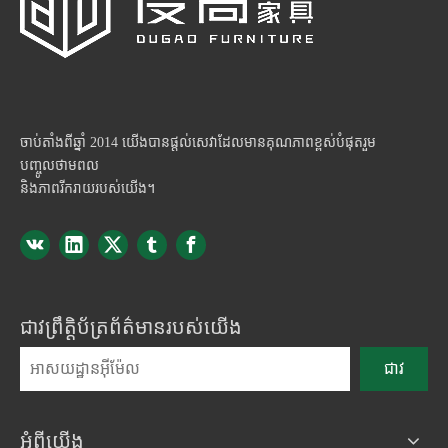
ចាប់តាំងពីឆ្នាំ 2014 យើងបានផ្តល់សេវាដែលមានគុណភាពខ្ពស់បំផុតរួម
បញ្ចូលថាមពល
និងភាពរីករាយរបស់យើង។
ជាវព្រឹត្តិប័ត្រព័ត៌មានរបស់យើង
ជាវ
អំពីយើង