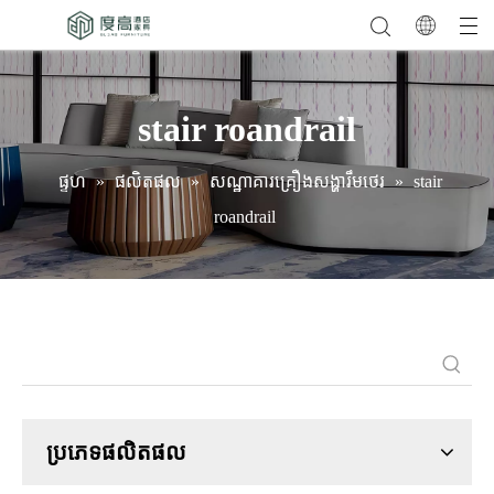
stair roandrail
ផ្ទហ
»
ផលិតផល
»
សណ្ឋាគារគ្រឿងសង្ហារឹមថេរ
»
stair
roandrail
ប្រភេទផលិតផល