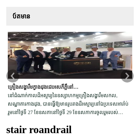
ប៍តមាន
គ្រឿងសង្ហារឹមក្វាងដុងជេអេសភីភ្លឺនៅឯពិព័រណ៍គ្រឿងសង្ហារឹមអន្តរជាតិឌូបៃ
នៅដំណាក់កាលដ៏អស្ចារ្យនៃឧស្សាហកម្មគ្រឿងសង្ហារឹមសកល,
បទ
សណ្ឋាគារកាងដុង, បានធ្វើឱ្យមានរូបរាងដ៏អស្ចារ្យនៅឯប្រទេសអារ៉ាប់
សម
រួមនៅថ្ងៃទី 27 ខែឧសភានៅថ្ងៃទី 29 ខែឧសភាការចូលរួមរបស់
អត
សណ្ឋាគារអេច & ភីក្នុងការតាំងពិព័រណ៍នេះមានសារៈសំខាន់
ស្
stair roandrail
គួរឱ្យកត់សម្គាល់។
អត