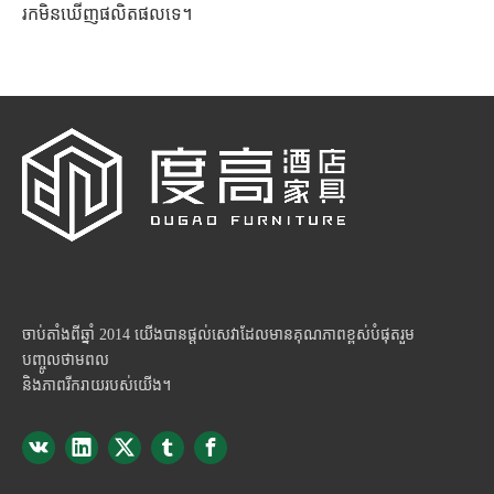
រកមិនឃើញផលិតផលទេ។
ចាប់តាំងពីឆ្នាំ 2014 យើងបានផ្តល់សេវាដែលមានគុណភាពខ្ពស់បំផុតរួម
បញ្ចូលថាមពល
និងភាពរីករាយរបស់យើង។