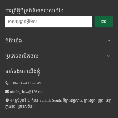
ជាវព្រឹត្តិប័ត្រព័ត៌មានរបស់យើង
ជាវ
អំពីយើង
ប្រភេទផលិតផល
ទាក់ទងមកយើងខ្ញុំ

+ 86-135-4995-2849

nicole_shaw@126.com

4 / ស្រីប្លុកទី 3, តំបន់ Sunlink South, ទីក្រុងឡេសាង, ក្រុងសួង, ក្រុង, ខេត្ត
ក្វាងទុង, ប្រទេសចិន។